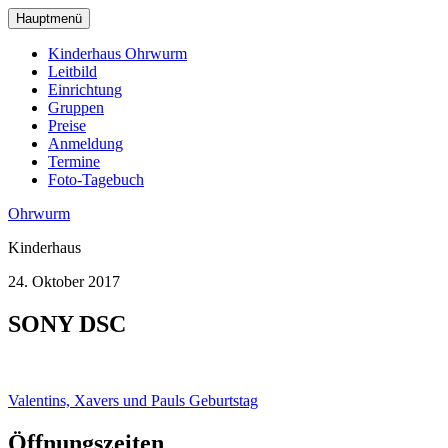
zum
Hauptmenü
Hauptinhalt
wechseln
Kinderhaus Ohrwurm
Leitbild
Einrichtung
Gruppen
Preise
Anmeldung
Termine
Foto-Tagebuch
Ohrwurm
Kinderhaus
24. Oktober 2017
SONY DSC
Beitragsnavigation
Valentins, Xavers und Pauls Geburtstag
Öffnungszeiten