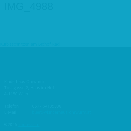
IMG_4988
Kürbisschnitzen am Biohof Radl
Beitragsnavigation
Kinderhaus Ohrwurm
Tossgasse 2, Haus im Hof
A-1150 Wien
Telefon
0677 64135338
E-Mail
buero@kinderhaus-ohrwurm.at
©2026
Impressum