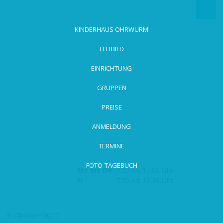
zum
Hauptinhalt
wechseln
KINDERHAUS OHRWURM
LEITBILD
EINRICHTUNG
GRUPPEN
PREISE
ANMELDUNG
TERMINE
FOTO-TAGEBUCH
Mo bis Do
7:30 bis 17:00 Uhr
Fr
7:30 bis 15:30 Uhr
9. Oktober 2017