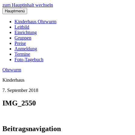
zum Hauptinhalt wechseln
Hauptmenü
Kinderhaus Ohrwurm
Leitbild
Einrichtung
Gruppen
Preise
Anmeldung
Termine
Foto-Tagebuch
Ohrwurm
Kinderhaus
7. September 2018
IMG_2550
Beitragsnavigation