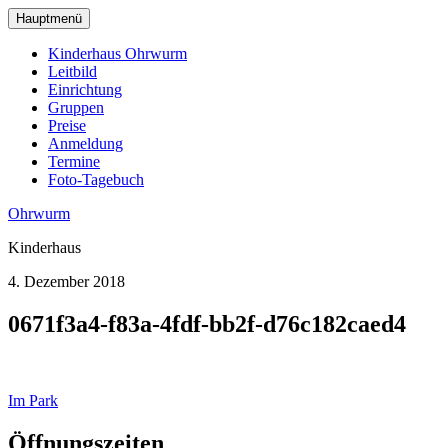
zum
Hauptmenü
Hauptinhalt
wechseln
Kinderhaus Ohrwurm
Leitbild
Einrichtung
Gruppen
Preise
Anmeldung
Termine
Foto-Tagebuch
Ohrwurm
Kinderhaus
4. Dezember 2018
0671f3a4-f83a-4fdf-bb2f-d76c182caed4
Beitragsnavigation
Im Park
Öffnungszeiten