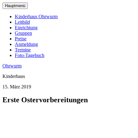
zum
Hauptmenü
Hauptinhalt
wechseln
Kinderhaus Ohrwurm
Leitbild
Einrichtung
Gruppen
Preise
Anmeldung
Termine
Foto-Tagebuch
Ohrwurm
Kinderhaus
15. März 2019
Erste Ostervorbereitungen