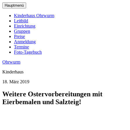
zum
Hauptmenü
Hauptinhalt
wechseln
Kinderhaus Ohrwurm
Leitbild
Einrichtung
Gruppen
Preise
Anmeldung
Termine
Foto-Tagebuch
Ohrwurm
Kinderhaus
18. März 2019
Weitere Ostervorbereitungen mit
Eierbemalen und Salzteig!