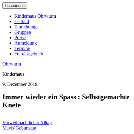
zum
Hauptmenü
Hauptinhalt
wechseln
Kinderhaus Ohrwurm
Leitbild
Einrichtung
Gruppen
Preise
Anmeldung
Termine
Foto-Tagebuch
Ohrwurm
Kinderhaus
9. Dezember 2019
Immer wieder ein Spass : Selbstgemachte
Knete
Beitragsnavigation
Vorweihnachtlicher Alltag
Mavis´Geburtstag