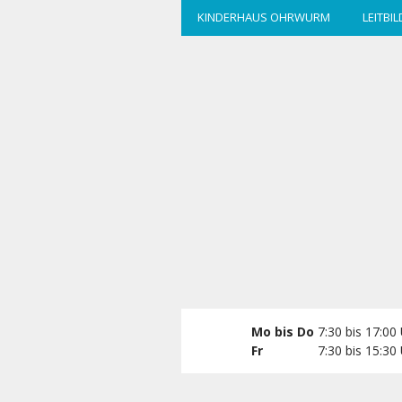
zum
KINDERHAUS OHRWURM
LEITBIL
Hauptinhalt
wechseln
Mo bis Do
7:30 bis 17:00
Fr
7:30 bis 15:30