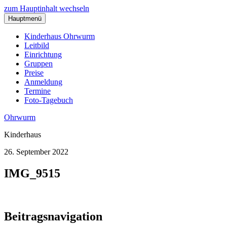
zum Hauptinhalt wechseln
Hauptmenü
Kinderhaus Ohrwurm
Leitbild
Einrichtung
Gruppen
Preise
Anmeldung
Termine
Foto-Tagebuch
Ohrwurm
Kinderhaus
26. September 2022
IMG_9515
Beitragsnavigation