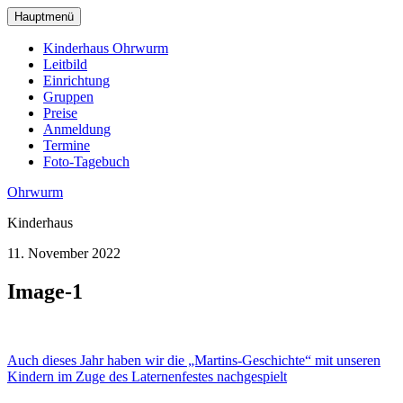
zum
Hauptmenü
Hauptinhalt
wechseln
Kinderhaus Ohrwurm
Leitbild
Einrichtung
Gruppen
Preise
Anmeldung
Termine
Foto-Tagebuch
Ohrwurm
Kinderhaus
11. November 2022
Image-1
Beitragsnavigation
Auch dieses Jahr haben wir die „Martins-Geschichte“ mit unseren
Kindern im Zuge des Laternenfestes nachgespielt