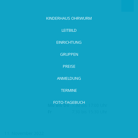
zum
Hauptinhalt
wechseln
KINDERHAUS OHRWURM
LEITBILD
EINRICHTUNG
GRUPPEN
PREISE
ANMELDUNG
TERMINE
FOTO-TAGEBUCH
Mo bis Do
7:30 bis 17:00 Uhr
Fr
7:30 bis 15:30 Uhr
11. November 2022