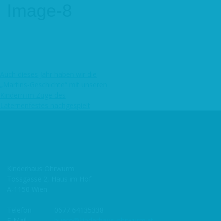
Image-8
Auch dieses Jahr haben wir die
Beitragsnavigation
„Martins-Geschichte“ mit unseren
Kindern im Zuge des
Laternenfestes nachgespielt
Kinderhaus Ohrwurm
Tossgasse 2, Haus im Hof
A-1150 Wien
Telefon
0677 64135338
E-Mail
buero@kinderhaus-ohrwurm.at