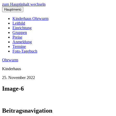
zum Hauptinhalt wechseln
Hauptmenü
Kinderhaus Ohrwurm
Leitbild
Einrichtung
Gruppen
Preise
Anmeldung
Termine
Foto-Tagebuch
Ohrwurm
Kinderhaus
25. November 2022
Image-6
Beitragsnavigation