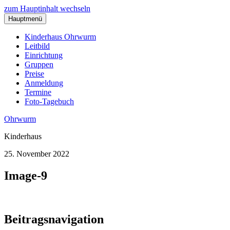
zum Hauptinhalt wechseln
Hauptmenü
Kinderhaus Ohrwurm
Leitbild
Einrichtung
Gruppen
Preise
Anmeldung
Termine
Foto-Tagebuch
Ohrwurm
Kinderhaus
25. November 2022
Image-9
Beitragsnavigation