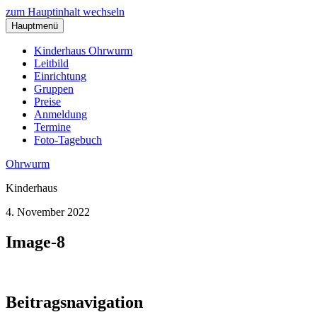
zum Hauptinhalt wechseln
Hauptmenü
Kinderhaus Ohrwurm
Leitbild
Einrichtung
Gruppen
Preise
Anmeldung
Termine
Foto-Tagebuch
Ohrwurm
Kinderhaus
4. November 2022
Image-8
Beitragsnavigation