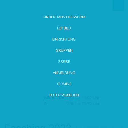
zum
Hauptinhalt
wechseln
KINDERHAUS OHRWURM
LEITBILD
EINRICHTUNG
GRUPPEN
PREISE
ANMELDUNG
TERMINE
FOTO-TAGEBUCH
Mo bis Do
7:30 bis 17:00 Uhr
Fr
7:30 bis 15:30 Uhr
16. Februar 2023