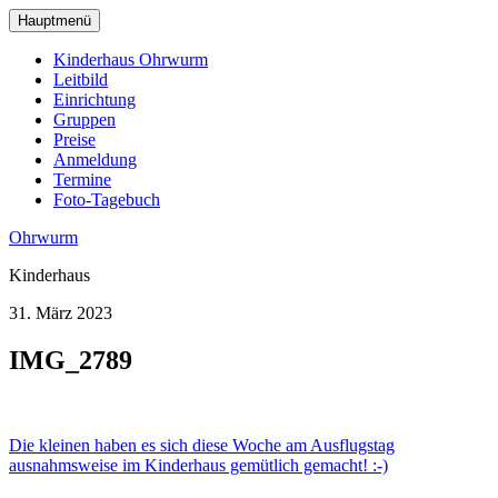
zum
Hauptmenü
Hauptinhalt
wechseln
Kinderhaus Ohrwurm
Leitbild
Einrichtung
Gruppen
Preise
Anmeldung
Termine
Foto-Tagebuch
Ohrwurm
Kinderhaus
31. März 2023
IMG_2789
Beitragsnavigation
Die kleinen haben es sich diese Woche am Ausflugstag
ausnahmsweise im Kinderhaus gemütlich gemacht! :-)