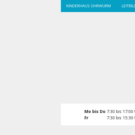
zum
KINDERHAUS OHRWURM
LEITBIL
Hauptinhalt
wechseln
Mo bis Do
7:30 bis 17:00
Fr
7:30 bis 15:30