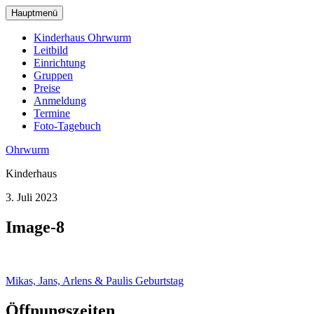
zum
Hauptmenü
Hauptinhalt
wechseln
Kinderhaus Ohrwurm
Leitbild
Einrichtung
Gruppen
Preise
Anmeldung
Termine
Foto-Tagebuch
Ohrwurm
Kinderhaus
3. Juli 2023
Image-8
Beitragsnavigation
Mikas, Jans, Arlens & Paulis Geburtstag
Öffnungszeiten