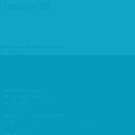
Image-10
Ausflug mit den Mittleren in den
Beitragsnavigation
Arenbergpark
Kinderhaus Ohrwurm
Tossgasse 2, Haus im Hof
A-1150 Wien
Telefon
0677 64135338
E-Mail
buero@kinderhaus-ohrwurm.at
©2026
Impressum