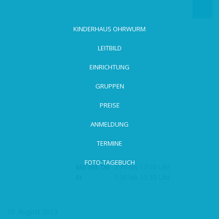
zum
Hauptinhalt
wechseln
KINDERHAUS OHRWURM
LEITBILD
EINRICHTUNG
GRUPPEN
PREISE
ANMELDUNG
TERMINE
FOTO-TAGEBUCH
Mo bis Do
7:30 bis 17:00 Uhr
Fr
7:30 bis 15:30 Uhr
18. August 2023