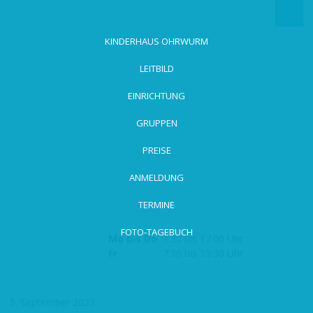
zum
Hauptinhalt
wechseln
KINDERHAUS OHRWURM
LEITBILD
EINRICHTUNG
GRUPPEN
PREISE
ANMELDUNG
TERMINE
FOTO-TAGEBUCH
Mo bis Do
7:30 bis 17:00 Uhr
Fr
7:30 bis 15:30 Uhr
5. September 2023