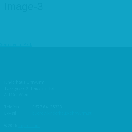
Image-3
Sommer im Park
Beitragsnavigation
Kinderhaus Ohrwurm
Tossgasse 2, Haus im Hof
A-1150 Wien
Telefon
0677 64135338
E-Mail
buero@kinderhaus-ohrwurm.at
©2026
Impressum