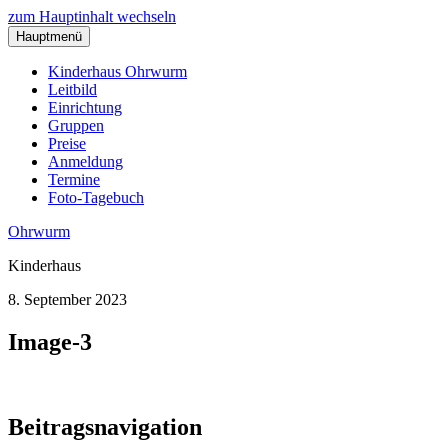
zum Hauptinhalt wechseln
Hauptmenü
Kinderhaus Ohrwurm
Leitbild
Einrichtung
Gruppen
Preise
Anmeldung
Termine
Foto-Tagebuch
Ohrwurm
Kinderhaus
8. September 2023
Image-3
Beitragsnavigation