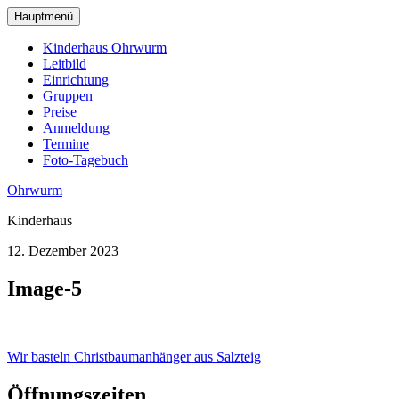
zum
Hauptmenü
Hauptinhalt
wechseln
Kinderhaus Ohrwurm
Leitbild
Einrichtung
Gruppen
Preise
Anmeldung
Termine
Foto-Tagebuch
Ohrwurm
Kinderhaus
12. Dezember 2023
Image-5
Beitragsnavigation
Wir basteln Christbaumanhänger aus Salzteig
Öffnungszeiten