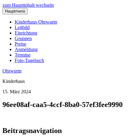
zum Hauptinhalt wechseln
Hauptmenü
Kinderhaus Ohrwurm
Leitbild
Einrichtung
Gruppen
Preise
Anmeldung
Termine
Foto-Tagebuch
Ohrwurm
Kinderhaus
15. März 2024
96ee08af-caa5-4ccf-8ba0-57ef3fee9990
Beitragsnavigation