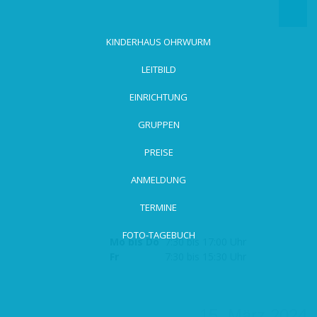
zum
Hauptinhalt
wechseln
KINDERHAUS OHRWURM
LEITBILD
EINRICHTUNG
GRUPPEN
PREISE
ANMELDUNG
TERMINE
FOTO-TAGEBUCH
Mo bis Do
7:30 bis 17:00 Uhr
Fr
7:30 bis 15:30 Uhr
15. März 2024