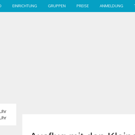
D
EINRICHTUNG
GRUPPEN
PREISE
ANMELDUNG
 Uhr
 Uhr