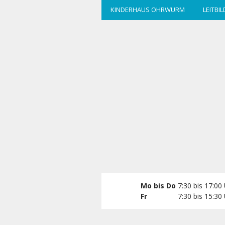
zum
KINDERHAUS OHRWURM
LEITBIL
Hauptinhalt
wechseln
Mo bis Do
7:30 bis 17:00
Fr
7:30 bis 15:30