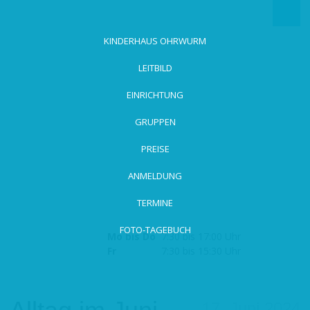
zum
Hauptinhalt
wechseln
KINDERHAUS OHRWURM
LEITBILD
EINRICHTUNG
GRUPPEN
PREISE
ANMELDUNG
TERMINE
FOTO-TAGEBUCH
Mo bis Do
7:30 bis 17:00 Uhr
Fr
7:30 bis 15:30 Uhr
17. Juni 2024