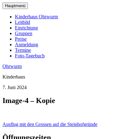
zum
Hauptmenü
Hauptinhalt
wechseln
Kinderhaus Ohrwurm
Leitbild
Einrichtung
Gruppen
Preise
Anmeldung
Termine
Foto-Tagebuch
Ohrwurm
Kinderhaus
7. Juni 2024
Image-4 – Kopie
Beitragsnavigation
Ausflug mit den Grossen auf die Steinhofgründe
Öffnungszeiten