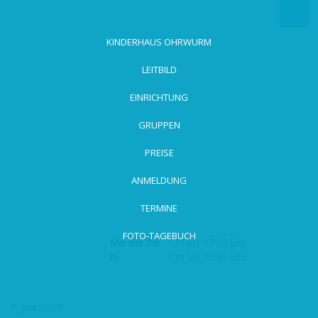
zum
Hauptinhalt
wechseln
KINDERHAUS OHRWURM
LEITBILD
EINRICHTUNG
GRUPPEN
PREISE
ANMELDUNG
TERMINE
FOTO-TAGEBUCH
Mo bis Do
7:30 bis 17:00 Uhr
Fr
7:30 bis 15:30 Uhr
7. Juni 2024