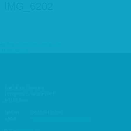
IMG_6202
Ausflug mit den Grossen auf die
Beitragsnavigation
Steinhofgründe
Kinderhaus Ohrwurm
Tossgasse 2, Haus im Hof
A-1150 Wien
Telefon
0677 64135338
E-Mail
buero@kinderhaus-ohrwurm.at
©2026
Impressum