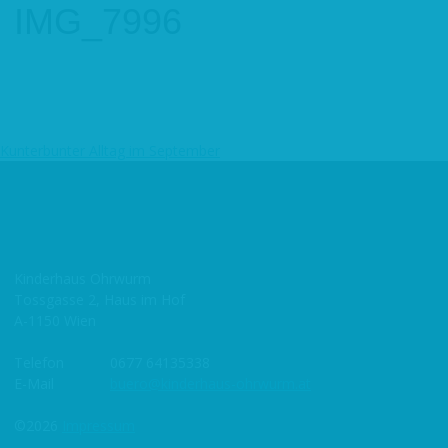
IMG_7996
Kunterbunter Alltag im September
Beitragsnavigation
Kinderhaus Ohrwurm
Tossgasse 2, Haus im Hof
A-1150 Wien
Telefon
0677 64135338
E-Mail
buero@kinderhaus-ohrwurm.at
©2026
Impressum