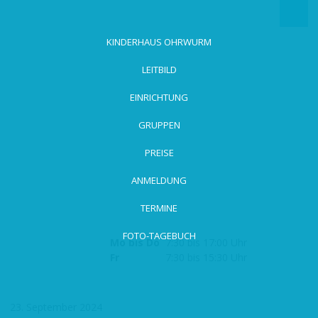
zum
Hauptinhalt
wechseln
KINDERHAUS OHRWURM
LEITBILD
EINRICHTUNG
GRUPPEN
PREISE
ANMELDUNG
TERMINE
FOTO-TAGEBUCH
Mo bis Do
7:30 bis 17:00 Uhr
Fr
7:30 bis 15:30 Uhr
23. September 2024