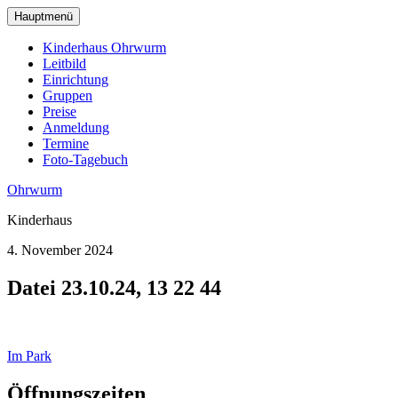
zum
Hauptmenü
Hauptinhalt
wechseln
Kinderhaus Ohrwurm
Leitbild
Einrichtung
Gruppen
Preise
Anmeldung
Termine
Foto-Tagebuch
Ohrwurm
Kinderhaus
4. November 2024
Datei 23.10.24, 13 22 44
Beitragsnavigation
Im Park
Öffnungszeiten