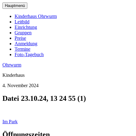
zum
Hauptmenü
Hauptinhalt
wechseln
Kinderhaus Ohrwurm
Leitbild
Einrichtung
Gruppen
Preise
Anmeldung
Termine
Foto-Tagebuch
Ohrwurm
Kinderhaus
4. November 2024
Datei 23.10.24, 13 24 55 (1)
Beitragsnavigation
Im Park
Öffnungszeiten