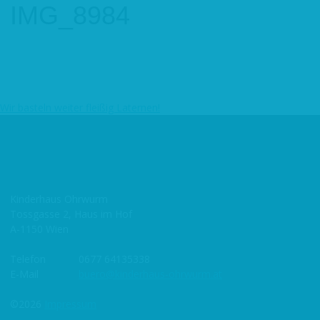
IMG_8984
Wir basteln weiter fleißig Laternen!
Beitragsnavigation
Kinderhaus Ohrwurm
Tossgasse 2, Haus im Hof
A-1150 Wien
Telefon
0677 64135338
E-Mail
buero@kinderhaus-ohrwurm.at
©2026
Impressum