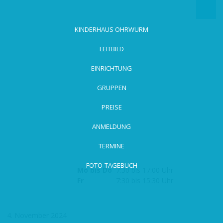
zum
Hauptinhalt
wechseln
KINDERHAUS OHRWURM
LEITBILD
EINRICHTUNG
GRUPPEN
PREISE
ANMELDUNG
TERMINE
FOTO-TAGEBUCH
Mo bis Do
7:30 bis 17:00 Uhr
Fr
7:30 bis 15:30 Uhr
4. November 2024