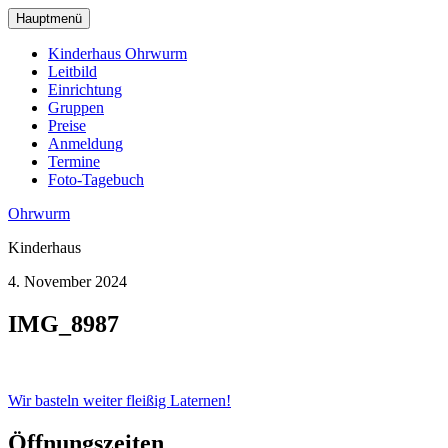
zum
Hauptmenü
Hauptinhalt
wechseln
Kinderhaus Ohrwurm
Leitbild
Einrichtung
Gruppen
Preise
Anmeldung
Termine
Foto-Tagebuch
Ohrwurm
Kinderhaus
4. November 2024
IMG_8987
Beitragsnavigation
Wir basteln weiter fleißig Laternen!
Öffnungszeiten