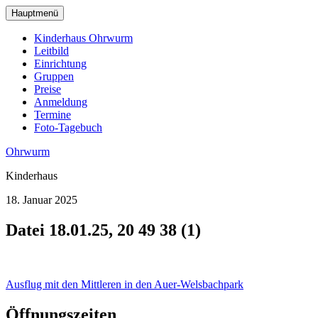
zum
Hauptmenü
Hauptinhalt
wechseln
Kinderhaus Ohrwurm
Leitbild
Einrichtung
Gruppen
Preise
Anmeldung
Termine
Foto-Tagebuch
Ohrwurm
Kinderhaus
18. Januar 2025
Datei 18.01.25, 20 49 38 (1)
Beitragsnavigation
Ausflug mit den Mittleren in den Auer-Welsbachpark
Öffnungszeiten