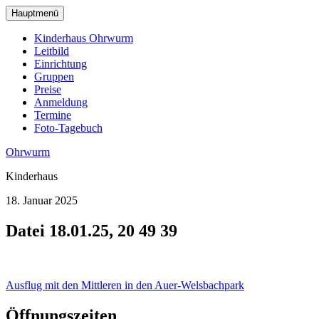
zum
Hauptmenü
Hauptinhalt
wechseln
Kinderhaus Ohrwurm
Leitbild
Einrichtung
Gruppen
Preise
Anmeldung
Termine
Foto-Tagebuch
Ohrwurm
Kinderhaus
18. Januar 2025
Datei 18.01.25, 20 49 39
Beitragsnavigation
Ausflug mit den Mittleren in den Auer-Welsbachpark
Öffnungszeiten