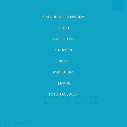
zum
Hauptinhalt
wechseln
KINDERHAUS OHRWURM
LEITBILD
EINRICHTUNG
GRUPPEN
PREISE
ANMELDUNG
TERMINE
FOTO-TAGEBUCH
Mo bis Do
7:30 bis 17:00 Uhr
Fr
7:30 bis 15:30 Uhr
8. Februar 2025