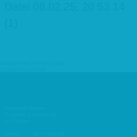
Datei 08.02.25, 20 53 14
(1)
Ausflug mit den Mittleren in den
Beitragsnavigation
Schmalzhoftempelpark
Kinderhaus Ohrwurm
Tossgasse 2, Haus im Hof
A-1150 Wien
Telefon
0677 64135338