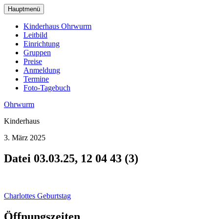
zum
Hauptmenü
Hauptinhalt
wechseln
Kinderhaus Ohrwurm
Leitbild
Einrichtung
Gruppen
Preise
Anmeldung
Termine
Foto-Tagebuch
Ohrwurm
Kinderhaus
3. März 2025
Datei 03.03.25, 12 04 43 (3)
Beitragsnavigation
Charlottes Geburtstag
Öffnungszeiten