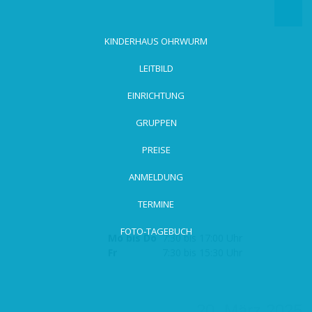
zum
Hauptinhalt
wechseln
KINDERHAUS OHRWURM
LEITBILD
EINRICHTUNG
GRUPPEN
PREISE
ANMELDUNG
TERMINE
FOTO-TAGEBUCH
Mo bis Do
7:30 bis 17:00 Uhr
Fr
7:30 bis 15:30 Uhr
20. März 2025