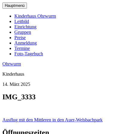
zum
Hauptmenü
Hauptinhalt
wechseln
Kinderhaus Ohrwurm
Leitbild
Einrichtung
Gruppen
Preise
Anmeldung
Termine
Foto-Tagebuch
Ohrwurm
Kinderhaus
14. März 2025
IMG_3333
Beitragsnavigation
Ausflug mit den Mittleren in den Auer-Welsbachpark
Öffnungszeiten