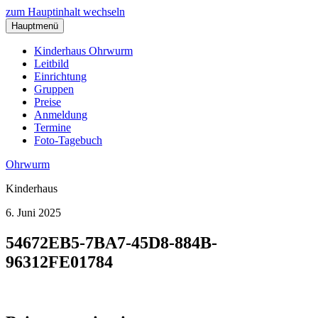
zum Hauptinhalt wechseln
Hauptmenü
Kinderhaus Ohrwurm
Leitbild
Einrichtung
Gruppen
Preise
Anmeldung
Termine
Foto-Tagebuch
Ohrwurm
Kinderhaus
6. Juni 2025
54672EB5-7BA7-45D8-884B-
96312FE01784