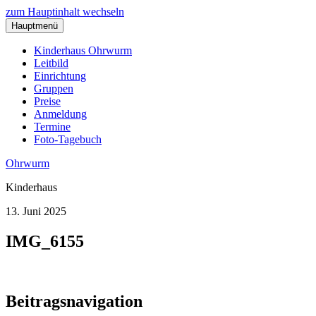
zum Hauptinhalt wechseln
Hauptmenü
Kinderhaus Ohrwurm
Leitbild
Einrichtung
Gruppen
Preise
Anmeldung
Termine
Foto-Tagebuch
Ohrwurm
Kinderhaus
13. Juni 2025
IMG_6155
Beitragsnavigation