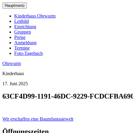
zum
Hauptmenü
Hauptinhalt
wechseln
Kinderhaus Ohrwurm
Leitbild
Einrichtung
Gruppen
Preise
Anmeldung
Termine
Foto-Tagebuch
Ohrwurm
Kinderhaus
17. Juni 2025
63CF4D99-1191-46DC-9229-FCDCFBA69
Beitragsnavigation
Wir erschaffen eine Baumfantasiewelt
Öffnungszeiten