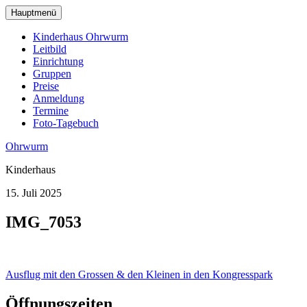
zum
Hauptmenü
Hauptinhalt
wechseln
Kinderhaus Ohrwurm
Leitbild
Einrichtung
Gruppen
Preise
Anmeldung
Termine
Foto-Tagebuch
Ohrwurm
Kinderhaus
15. Juli 2025
IMG_7053
Beitragsnavigation
Ausflug mit den Grossen & den Kleinen in den Kongresspark
Öffnungszeiten