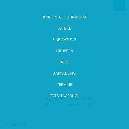
zum
Hauptinhalt
wechseln
KINDERHAUS OHRWURM
LEITBILD
EINRICHTUNG
GRUPPEN
PREISE
ANMELDUNG
TERMINE
FOTO-TAGEBUCH
Mo bis Do
7:30 bis 17:00 Uhr
Fr
7:30 bis 15:30 Uhr
15. Juli 2025