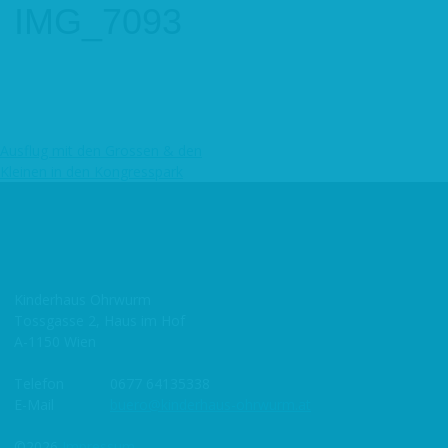
IMG_7093
Ausflug mit den Grossen & den
Beitragsnavigation
Kleinen in den Kongresspark
Kinderhaus Ohrwurm
Tossgasse 2, Haus im Hof
A-1150 Wien
Telefon
0677 64135338
E-Mail
buero@kinderhaus-ohrwurm.at
©2026
Impressum