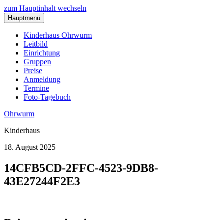
zum Hauptinhalt wechseln
Hauptmenü
Kinderhaus Ohrwurm
Leitbild
Einrichtung
Gruppen
Preise
Anmeldung
Termine
Foto-Tagebuch
Ohrwurm
Kinderhaus
18. August 2025
14CFB5CD-2FFC-4523-9DB8-
43E27244F2E3