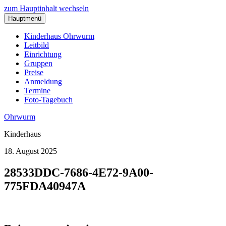
zum Hauptinhalt wechseln
Hauptmenü
Kinderhaus Ohrwurm
Leitbild
Einrichtung
Gruppen
Preise
Anmeldung
Termine
Foto-Tagebuch
Ohrwurm
Kinderhaus
18. August 2025
28533DDC-7686-4E72-9A00-
775FDA40947A