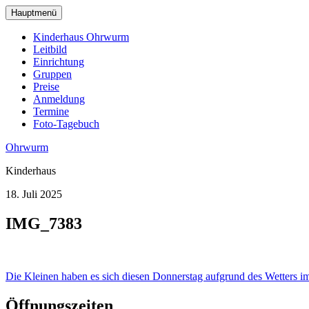
zum
Hauptmenü
Hauptinhalt
wechseln
Kinderhaus Ohrwurm
Leitbild
Einrichtung
Gruppen
Preise
Anmeldung
Termine
Foto-Tagebuch
Ohrwurm
Kinderhaus
18. Juli 2025
IMG_7383
Beitragsnavigation
Die Kleinen haben es sich diesen Donnerstag aufgrund des Wetters 
Öffnungszeiten