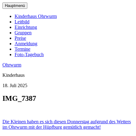
zum
Hauptmenü
Hauptinhalt
wechseln
Kinderhaus Ohrwurm
Leitbild
Einrichtung
Gruppen
Preise
Anmeldung
Termine
Foto-Tagebuch
Ohrwurm
Kinderhaus
18. Juli 2025
IMG_7387
Beitragsnavigation
Die Kleinen haben es sich diesen Donnerstag aufgrund des Wetters
im Ohrwurm mit der Hüpfburg gemütlich gemacht!