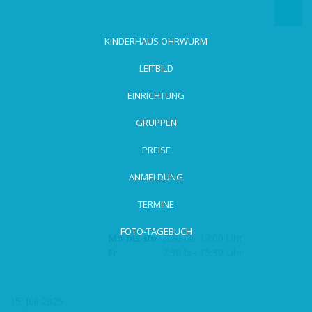
zum
Hauptinhalt
wechseln
KINDERHAUS OHRWURM
LEITBILD
EINRICHTUNG
GRUPPEN
PREISE
ANMELDUNG
TERMINE
FOTO-TAGEBUCH
Mo bis Do
7:30 bis 17:00 Uhr
Fr
7:30 bis 15:30 Uhr
15. Juli 2025