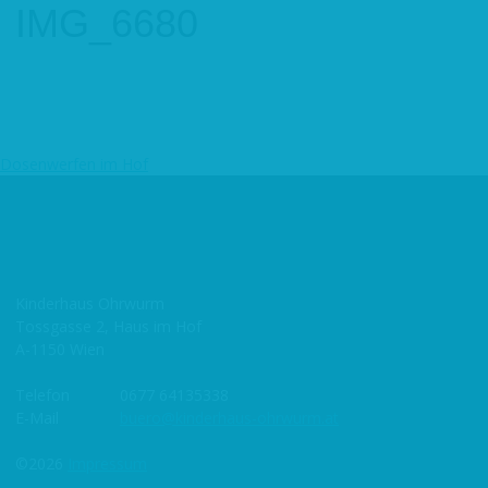
IMG_6680
Dosenwerfen im Hof
Beitragsnavigation
Kinderhaus Ohrwurm
Tossgasse 2, Haus im Hof
A-1150 Wien
Telefon
0677 64135338
E-Mail
buero@kinderhaus-ohrwurm.at
©2026
Impressum