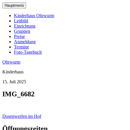
zum
Hauptmenü
Hauptinhalt
wechseln
Kinderhaus Ohrwurm
Leitbild
Einrichtung
Gruppen
Preise
Anmeldung
Termine
Foto-Tagebuch
Ohrwurm
Kinderhaus
15. Juli 2025
IMG_6682
Beitragsnavigation
Dosenwerfen im Hof
Öffnungszeiten